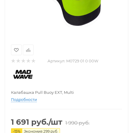
Артикул:
M0729 01 0 00W
Калабашка Pull Buoy EXT, Multi
Подробности
1 691
руб.
/шт
1 990
руб.
-
15
%
Экономия
299
руб.