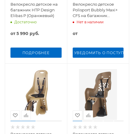
Велокресло детское на
Велокресло детское
багажник HTP Design
Polisport Bubbly Maxi+
Elibas P (Оранжевый)
CFS на багажник
(Бежевый)
Достаточно
Нет в наличии
от
5 990 руб.
от
ПОДРОБНЕЕ
УВЕДОМИТЬ О ПОСТУПЛЕН