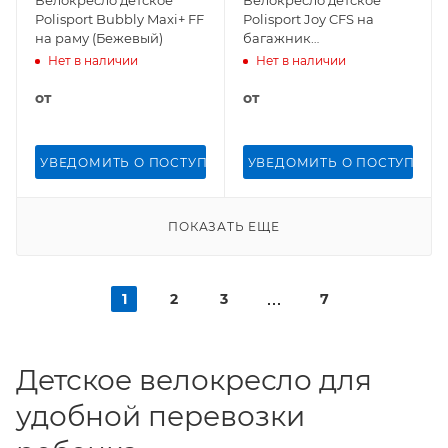
Велокресло детское
Велокресло детское
Polisport Bubbly Maxi+ FF
Polisport Joy CFS на
на раму (Бежевый)
багажник
(BROWN/DARK GREY)
Нет в наличии
Нет в наличии
от
от
УВЕДОМИТЬ О ПОСТУПЛЕНИИ
УВЕДОМИТЬ О ПОСТУПЛЕН
ПОКАЗАТЬ ЕЩЕ
1
2
3
7
Детское велокресло для
удобной перевозки