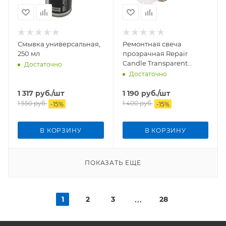
Смывка универсальная,
Ремонтная свеча
250 мл
прозрачная Repair
Candle Transparent
Достаточно
6mm, 4 шт.
Достаточно
1 317
руб.
/шт
1 190
руб.
/шт
1 550
руб.
1 400
руб.
-
15
%
-
15
%
В КОРЗИНУ
В КОРЗИНУ
ПОКАЗАТЬ ЕЩЕ
1
2
3
28