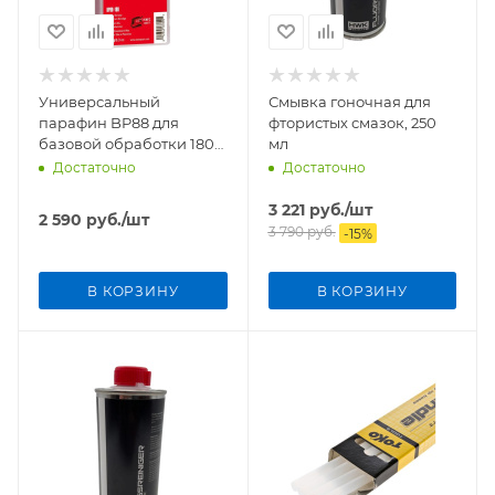
Универсальный
Смывка гоночная для
парафин BP88 для
фтористых смазок, 250
базовой обработки 180
мл
гр
Достаточно
Достаточно
3 221
руб.
/шт
2 590
руб.
/шт
3 790
руб.
-
15
%
В КОРЗИНУ
В КОРЗИНУ