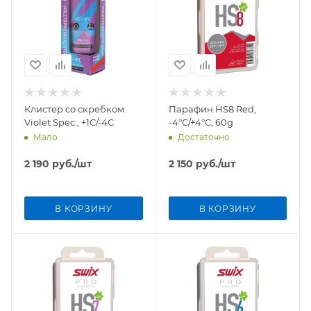
Клистер со скребком
Парафин HS8 Red,
Violet Spec., +1C/-4C
-4°C/+4°C, 60g
Мало
Достаточно
2 190
руб.
/шт
2 150
руб.
/шт
В КОРЗИНУ
В КОРЗИНУ