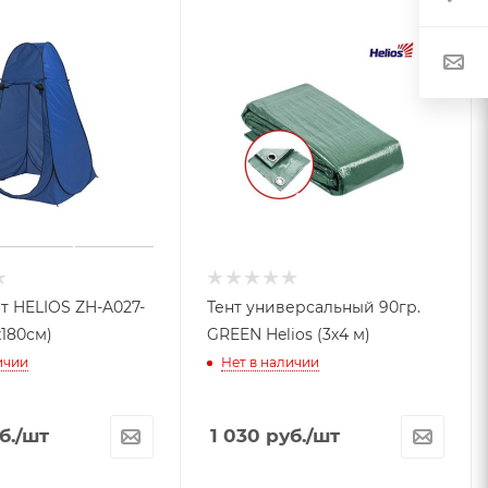
т HELIOS ZH-A027-
Тент универсальный 90гр.
х180см)
GREEN Helios (3х4 м)
ичии
Нет в наличии
б.
/шт
1 030
руб.
/шт