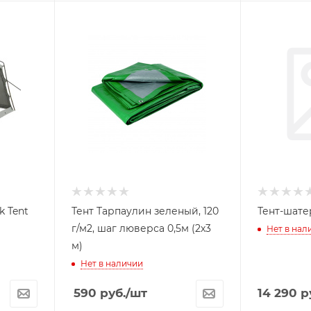
 Tent
Тент Тарпаулин зеленый, 120
Тент-шате
г/м2, шаг люверса 0,5м (2х3
Нет в нал
м)
Нет в наличии
590
руб.
/шт
14 290
р