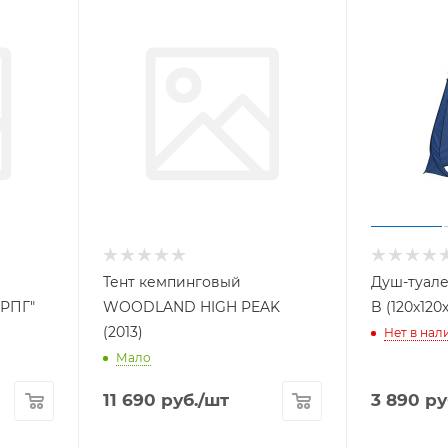
Тент кемпинговый
Душ-туале
ТРПГ"
WOODLAND HIGH PEAK
B (120х120
(2013)
Нет в нал
Мало
11 690
руб.
/шт
3 890
ру