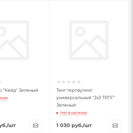
р "Кейд" Зеленый
Тент терпаулинг
универсальный "2х3 ТРПГ"
ичии
Зеленый
Нет в наличии
уб.
/шт
1 030
руб.
/шт