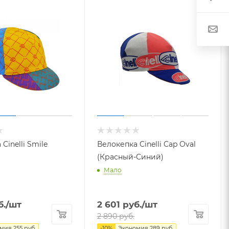
Cinelli Smile
Велокепка Cinelli Cap Oval
(Красный-Синий)
Мало
.
/шт
2 601
руб.
/шт
2 890
руб.
омия
255
руб.
-
10
%
Экономия
289
руб.