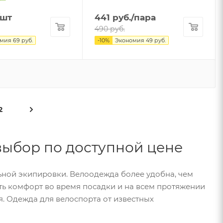
/шт
441
руб.
/пара
490
руб.
омия
69
руб.
-
10
%
Экономия
49
руб.
2
выбор по доступной цене
льной экипировки. Велоодежда более удобна, чем
ть комфорт во время посадки и на всем протяжении
я. Одежда для велоспорта от известных