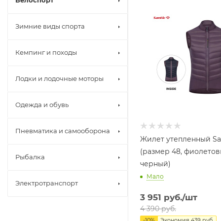
Велоспорт
Зимние виды спорта
Кемпинг и походы
Лодки и лодочные моторы
Одежда и обувь
Пневматика и самооборона
Жилет утепленный Sa
(размер 48, фиолетов
Рыбалка
черный)
Мало
Электротранспорт
3 951
руб.
/шт
4 390
руб.
-
10
%
Экономия
439
руб.