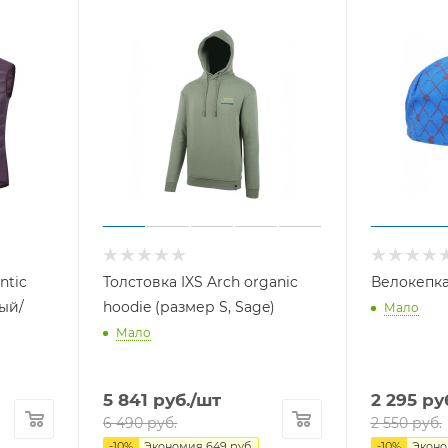
ntic
Толстовка IXS Arch organic
Велокепка 
ый/
hoodie (размер S, Sage)
Мало
Мало
5 841
руб.
/шт
2 295
руб
6 490
руб.
2 550
руб.
-
10
%
Экономия
649
руб.
-
10
%
Экон