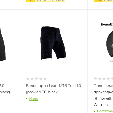
3.0
Велошорты Leatt MTB Trail 1.0
Подшлемн
black)
(размер 36, black)
прохладн
Rhinowalk 
Мало
Women
Достаточ