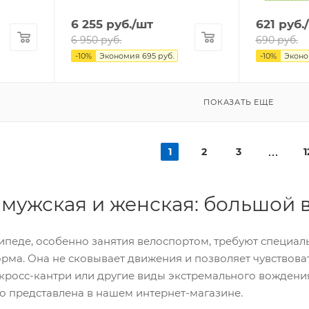
6 255
руб.
/шт
621
руб.
6 950
руб.
690
руб.
-
10
%
Экономия
695
руб.
-
10
%
Экон
ПОКАЗАТЬ ЕЩЕ
1
2
3
1
мужская и женская: большой 
сипеде, особенно занятия велоспортом, требуют специа
рма. Она не сковывает движения и позволяет чувствова
 кросс-кантри или другие виды экстремального вождени
 представлена в нашем интернет-магазине.