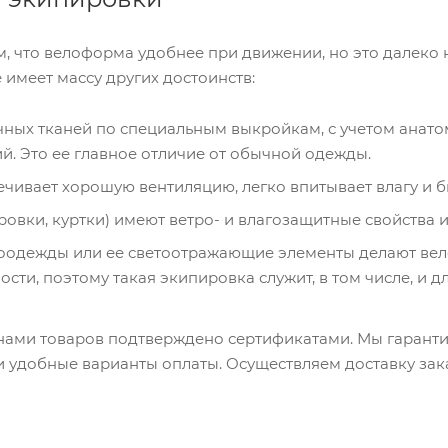
, что велоформа удобнее при движении, но это далеко 
 имеет массу других достоинств:
чных тканей по специальным выкройкам, с учетом анат
й. Это ее главное отличие от обычной одежды.
ечивает хорошую вентиляцию, легко впитывает влагу и б
ровки, куртки) имеют ветро- и влагозащитные свойства 
лоодежды или ее светоотражающие элементы делают вел
сти, поэтому такая экипировка служит, в том числе, и д
нами товаров подтверждено сертификатами. Мы гаранти
 удобные варианты оплаты. Осуществляем доставку зака