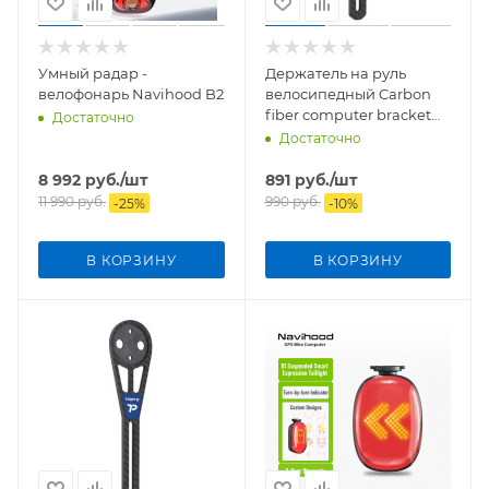
Умный радар -
Держатель на руль
велофонарь Navihood B2
велосипедный Carbon
fiber computer bracket
Достаточно
04
Достаточно
8 992
руб.
/шт
891
руб.
/шт
11 990
руб.
990
руб.
-
25
%
-
10
%
В КОРЗИНУ
В КОРЗИНУ