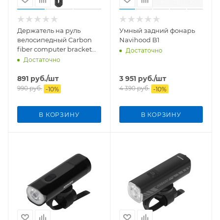
Держатель на руль
Умный задний фонарь
велосипедный Carbon
Navihood B1
fiber computer bracket
Достаточно
05
Достаточно
891
руб.
/шт
3 951
руб.
/шт
990
руб.
4 390
руб.
-
10
%
-
10
%
В КОРЗИНУ
В КОРЗИНУ