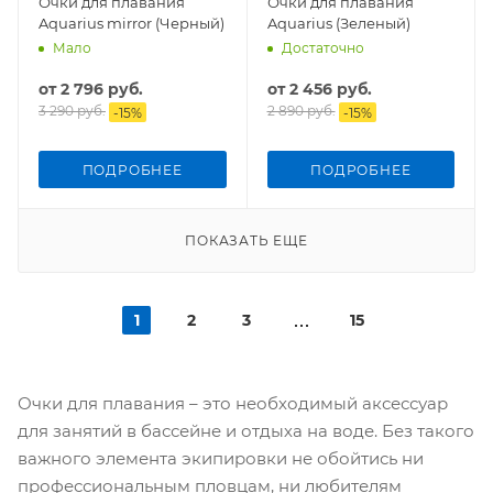
Очки для плавания
Очки для плавания
Aquarius mirror (Черный)
Aquarius (Зеленый)
Мало
Достаточно
от
2 796 руб.
от
2 456 руб.
3 290 руб.
2 890 руб.
-
15
%
-
15
%
ПОДРОБНЕЕ
ПОДРОБНЕЕ
ПОКАЗАТЬ ЕЩЕ
1
2
3
15
Очки для плавания – это необходимый аксессуар
для занятий в бассейне и отдыха на воде. Без такого
важного элемента экипировки не обойтись ни
профессиональным пловцам, ни любителям