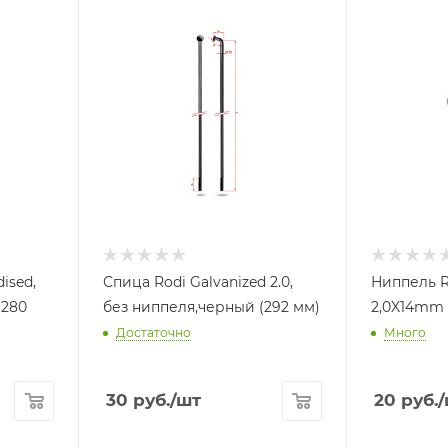
ised,
Спица Rodi Galvanized 2.0,
Ниппель R
без ниппеля,черный (292 мм)
2,0X14mm 
Достаточно
Много
30
руб.
/шт
20
руб.
/