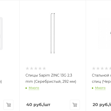
Спицы Sapim ZINC 13G 2.3
Стальной 
)
mm (Серебристый, 292 мм)
спиц (Чер
Много
Много
40
руб.
/шт
20
руб.
/