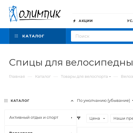
АКЦИИ
УС
КАТАЛОГ
Спицы для велосипедны
—
—
—
Главная
Каталог
Товары для велоспорта
Велоз
По умолчанию (убывание)
КАТАЛОГ
Активный отдых и спорт
Цена
Наши пр