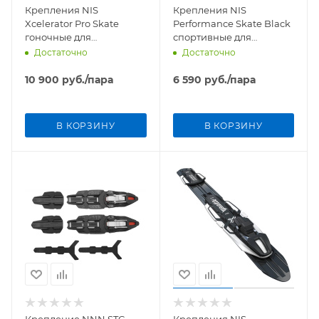
Крепления NIS
Крепления NIS
Xcelerator Pro Skate
Performance Skate Black
гоночные для
спортивные для
конькового хода
конькового хода, инд.
Достаточно
Достаточно
упак
10 900
руб.
/пара
6 590
руб.
/пара
В КОРЗИНУ
В КОРЗИНУ