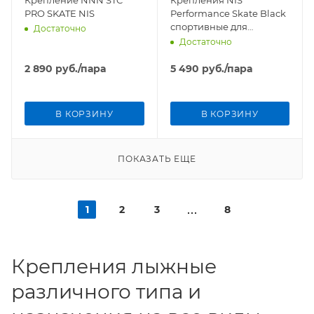
Крепление NNN STC
Крепления NIS
PRO SKATE NIS
Performance Skate Black
спортивные для
Достаточно
конькового хода
Достаточно
2 890
руб.
/пара
5 490
руб.
/пара
В КОРЗИНУ
В КОРЗИНУ
ПОКАЗАТЬ ЕЩЕ
1
2
3
8
Крепления лыжные
различного типа и