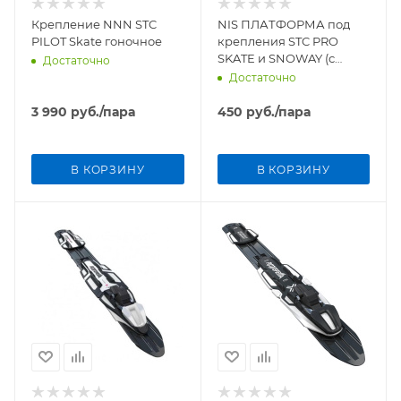
Крепление NNN STC
NIS ПЛАТФОРМА под
PILOT Skate гоночное
крепления STC PRO
SKATE и SNOWAY (с
Достаточно
шурупами)
Достаточно
3 990
руб.
/пара
450
руб.
/пара
В КОРЗИНУ
В КОРЗИНУ