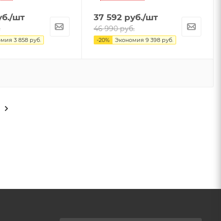
б.
/шт
37 592
руб.
/шт
.
46 990
руб.
омия
3 858
руб.
-
20
%
Экономия
9 398
руб.