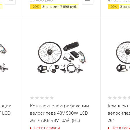
39 490
руб.
47 890
руб
.
-
20
%
Экономия
7 898
руб.
-
20
%
Экон
кации
Комплект электрификации
Комплект
W LCD
велосипеда 48V 500W LCD
велосипе
26" + АКБ 48V 10А/ч (HL)
26"
Нет в наличии
Нет в нал