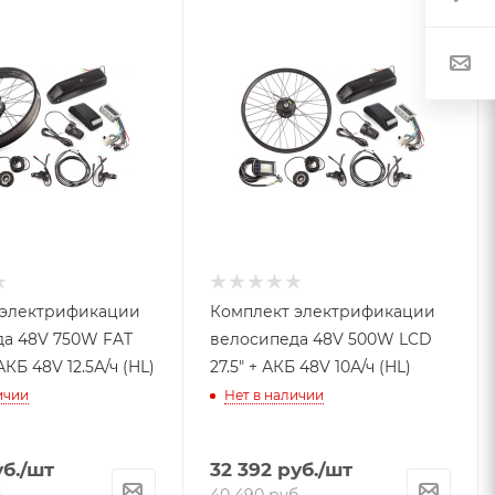
 электрификации
Комплект электрификации
а 48V 750W FAT
велосипеда 48V 500W LCD
АКБ 48V 12.5А/ч (HL)
27.5" + АКБ 48V 10А/ч (HL)
ичии
Нет в наличии
б.
/шт
32 392
руб.
/шт