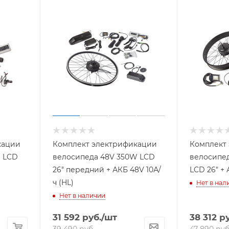
кации
Комплект электрификации
Комплект
велосипеда 48V 350W LCD
велосипед
26" передний + АКБ 48V 10А/
LCD 26" + 
ч (HL)
Нет в нал
Нет в наличии
31 592
руб.
/шт
38 312
ру