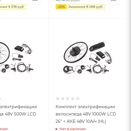
.
40 490
руб.
омия
9 578
руб.
-
20
%
Экономия
8 098
руб.
 электрификации
Комплект электрификации
да 48V 500W LCD
велосипеда 48V 1000W LCD
26" + АКБ 48V 10А/ч (HL)
ичии
Нет в наличии