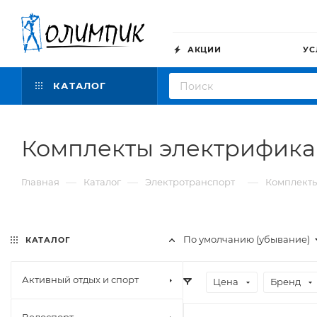
АКЦИИ
УС
КАТАЛОГ
Комплекты электрифик
—
—
—
Главная
Каталог
Электротранспорт
Комплекты
По умолчанию (убывание)
КАТАЛОГ
Активный отдых и спорт
Цена
Бренд