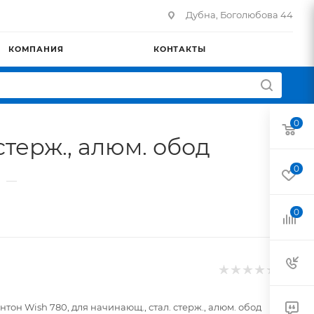
Дубна, Боголюбова 44
КОМПАНИЯ
КОНТАКТЫ
0
стерж., алюм. обод
0
—
0
тон Wish 780, для начинающ., стал. стерж., алюм. обод