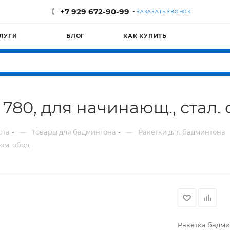
+7 929 672-90-99
ЗАКАЗАТЬ ЗВОНОК
ЛУГИ
БЛОГ
КАК КУПИТЬ
80, для начинающ., стал. 
—
—
рта
Товары для бадминтона
Ракетки для бадминтона
люм. обод
Ракетка бадмин