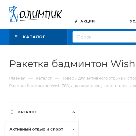
АКЦИИ
УС
КАТАЛОГ
Ракетка бадминтон Wish 7
—
—
Главная
Каталог
Товары для активного отдыха и спо
Ракетка бадминтон Wish 780, для начинающ., стал. стерж., а
КАТАЛОГ
Активный отдых и спорт