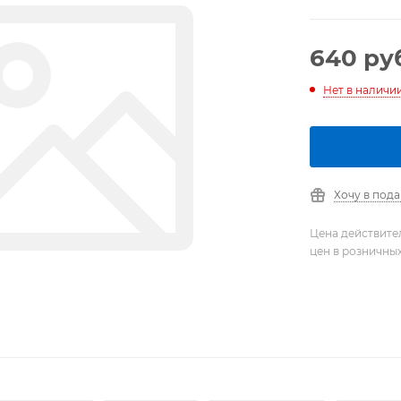
640
руб
Нет в наличи
Хочу в под
Цена действите
цен в розничны