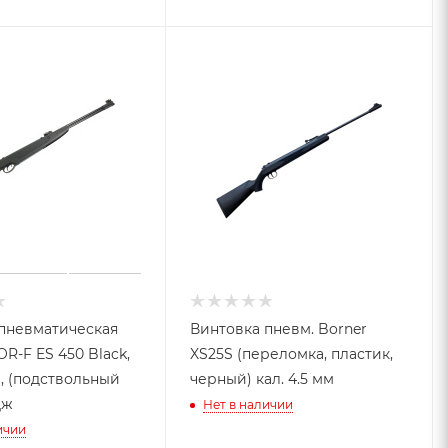
пневматическая
Винтовка пневм. Borner
R-F ES 450 Black,
XS25S (переломка, пластик,
м, (подствольный
черный) кал. 4.5 мм
Дж
Нет в наличии
ичии