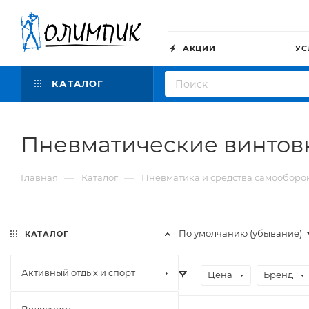
АКЦИИ
УС
КАТАЛОГ
Пневматические винто
—
—
Главная
Каталог
Пневматика и средства самооборо
По умолчанию (убывание)
КАТАЛОГ
Активный отдых и спорт
Цена
Бренд