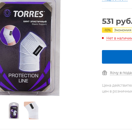
531
руб
-
10
%
Экономия
Нет в наличи
Хочу в под
Цена действите
цен в розничны