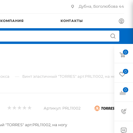
Дубна, Боголюбова 44
КОМПАНИЯ
КОНТАКТЫ
0
0
—
бокса
Бинт эластичный "TORRES" арт.PRL11002, на ногу
0
Артикул:
PRL11002
й "TORRES" арт.PRL11002, на ногу