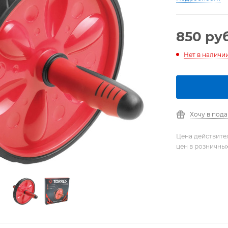
850
руб
Нет в наличи
Хочу в под
Цена действите
цен в розничны