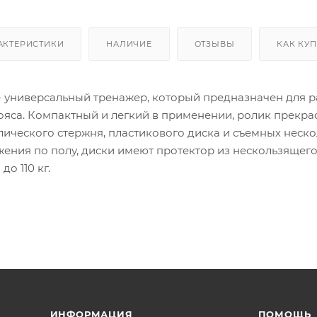
АКТЕРИСТИКИ
НАЛИЧИЕ
ОТЗЫВЫ
КАК КУ
- универсальный тренажер, который предназначен для 
пояса. Компактный и легкий в применении, ролик прекра
ллического стержня, пластикового диска и съемных нес
ения по полу, диски имеют протектор из нескользящег
о 110 кг.
ИНФОРМАЦИЯ
ПОМОЩЬ