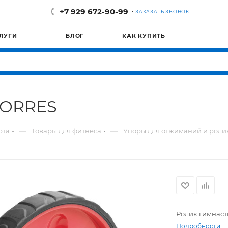
+7 929 672-90-99
ЗАКАЗАТЬ ЗВОНОК
ЛУГИ
БЛОГ
КАК КУПИТЬ
TORRES
—
—
рта
Товары для фитнеса
Упоры для отжиманий и роли
Ролик гимнас
Подробности