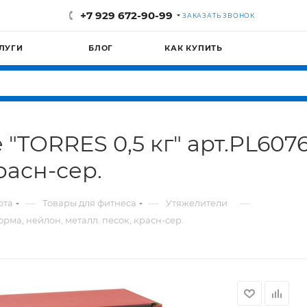
+7 929 672-90-99
ЗАКАЗАТЬ ЗВОНОК
ЛУГИ
БЛОГ
КАК КУПИТЬ
"TORRES 0,5 кг" арт.PL6076
расн-сер.
—
—
—
рта
Товары для фитнеса
Утяжелители
орма, нейлон, металл. песок, красн-сер.