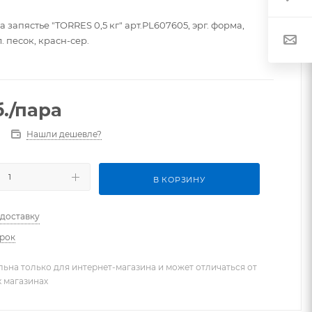
 запястье "TORRES 0,5 кг" арт.PL607605, эрг. форма,
. песок, красн-сер.
.
/пара
Нашли дешевле?
В КОРЗИНУ
 доставку
арок
льна только для интернет-магазина и может отличаться от
х магазинах