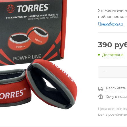
Утяжелители на
нейлон, металл
Подробности
390
руб
Достаточно
Рассчитать
Хочу в под
Цена действите
цен в розничны