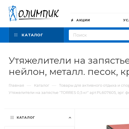
АКЦИИ
УС
КАТАЛОГ
Утяжелители на запястье 
нейлон, металл. песок, к
—
—
Главная
Каталог
Товары для активного отдыха и спо
Утяжелители на запястье "TORRES 0,5 кг" арт.PL607605, эрг. ф
КАТАЛОГ