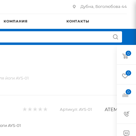
Дубна, Боголюбова 44
КОМПАНИЯ
КОНТАКТЫ
0
0
я йоги AYS-01
0
ATEMI
Артикул:
AYS-01
оги AYS-01