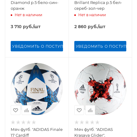
Diamond р.5 бело-син-
Brillant Replica р.5 бел-
оранж
сереб-зол-чер
Нет в наличии
Нет в наличии
3 710
руб.
/шт
2 860
руб.
/шт
УВЕДОМИТЬ О ПОСТУПЛЕНИИ
УВЕДОМИТЬ О ПОСТУПЛЕН
Мяч футб. "ADIDAS Finale
Мяч футб. "ADIDAS
17 Cardiff
Krasava Glider",