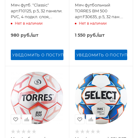
Мяч футб. "Classic"
Мяч футбольный
арт.F10125, р.5, 32 панели.
TORRES BM 500
PVC, 4 подкл. слоя,
арт.F30635, р.5, 32 пан.
ручная сшивка, бело-
PU, 4 слоя, руч. сшивка,
Нет в наличии
Нет в наличии
черный
бело-серо-серебр
980
руб.
/шт
1 550
руб.
/шт
УВЕДОМИТЬ О ПОСТУПЛЕНИИ
УВЕДОМИТЬ О ПОСТУПЛЕН