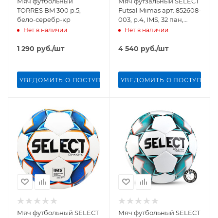
Мяч футбольный
Мяч футзальный SELECT
TORRES BM 300 р.5,
Futsal Mimas арт. 852608-
бело-серебр-кр
003, р.4, IMS, 32 пан,
гл.ПУ, руч.сш, бел-гол-
Нет в наличии
Нет в наличии
оранж
1 290
руб.
/шт
4 540
руб.
/шт
УВЕДОМИТЬ О ПОСТУПЛЕНИИ
УВЕДОМИТЬ О ПОСТУПЛЕН
Мяч футбольный SELECT
Мяч футбольный SELECT