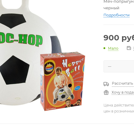
Мяч-попрыгун "
черный
Подробности
900
руб
Мало
Рассчитать
Хочу в под
Цена действите
цен в розничны