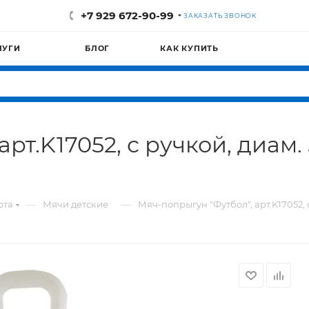
+7 929 672-90-99
ЗАКАЗАТЬ ЗВОНОК
ЛУГИ
БЛОГ
КАК КУПИТЬ
рт.K17052, с ручкой, диам. 
—
—
рта
Мячи детские
Мяч-попрыгун "Футбол", арт.K17052, 