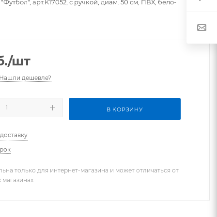
Футбол", арт.K17052, с ручкой, диам. 50 см, ПВХ, бело-
.
/шт
Нашли дешевле?
В КОРЗИНУ
 доставку
арок
льна только для интернет-магазина и может отличаться от
х магазинах