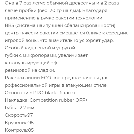
Она в 7 раз легче обычной древесины и в 2 раза
легче пробки (вес 120 гр на дм3). Благодаря
применению в ручке ракетки технологии
BBS (система наилучшей сбалансированности),
центр тяжести ракетки смещается ближе к середине
игровой зоны, что значительно ускоряет удар.
Особый вид лёгкой и упругой
губки с микропорами, увеличивает
катапультирующий эф
резиновой накладки.
Ракетки линии ECO line предназначены для
рофессиональной игры в атакующем стиле.
Основание: PRO blade, бальса
Накладка: Competition rubber OFF+
Губка: 2.2 мм
Скорость:97
Кручение:95
Контроль:85