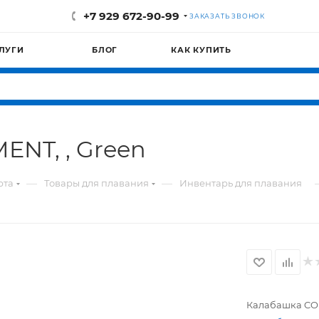
+7 929 672-90-99
ЗАКАЗАТЬ ЗВОНОК
ЛУГИ
БЛОГ
КАК КУПИТЬ
NT, , Green
—
—
рта
Товары для плавания
Инвентарь для плавания
Калабашка COR