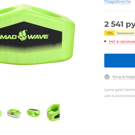
Подробности
2 541
ру
-
15
%
Экономия
Нет в наличи
Хочу в под
Цена действите
цен в розничны