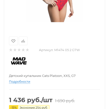
Артикул:
M1474 05 2 G7W
Детский купальник Cats Platoon, XXS, G7
Подробности
1 436
руб.
/шт
1 690
руб.
-
15
%
Экономия
254
руб.