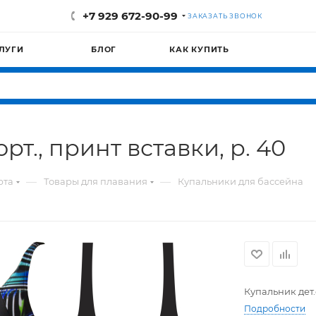
+7 929 672-90-99
ЗАКАЗАТЬ ЗВОНОК
ЛУГИ
БЛОГ
КАК КУПИТЬ
рт., принт вставки, р. 40
—
—
рта
Товары для плавания
Купальники для бассейна
Купальник дет.
Подробности