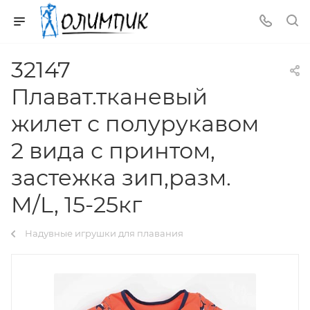
32147
Плават.тканевый
жилет с полурукавом
2 вида с принтом,
застежка зип,разм.
M/L, 15-25кг
Надувные игрушки для плавания