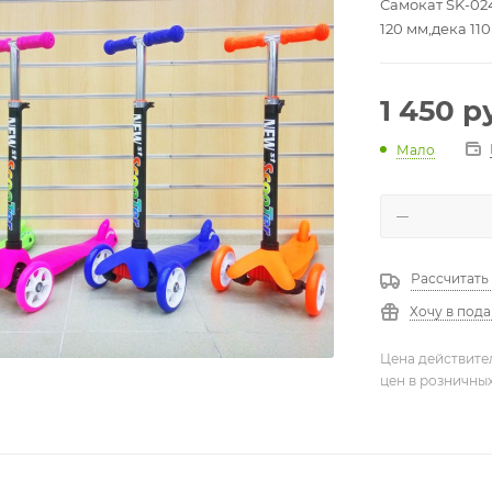
Самокат SK-02
120 мм,дека 11
1 450
ру
Мало
Рассчитать
Хочу в под
Цена действите
цен в розничны