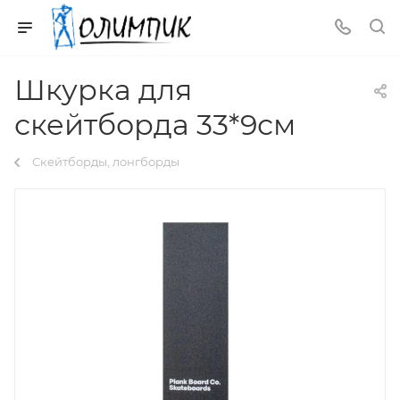
Шкурка для
скейтборда 33*9см
Скейтборды, лонгборды