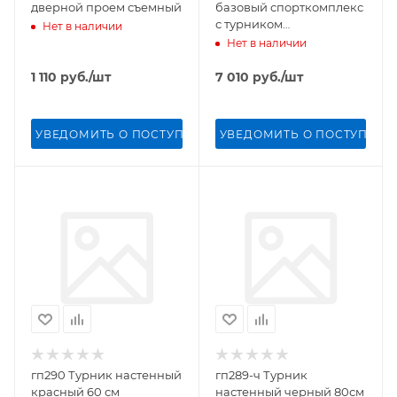
дверной проем съемный
базовый спорткомплекс
с турником
Нет в наличии
трехцветный, выс. 2,35 -
Нет в наличии
2,80
1 110
руб.
/шт
7 010
руб.
/шт
УВЕДОМИТЬ О ПОСТУПЛЕНИИ
УВЕДОМИТЬ О ПОСТУПЛЕН
гп290 Турник настенный
гп289-ч Турник
красный 60 см
настенный черный 80см