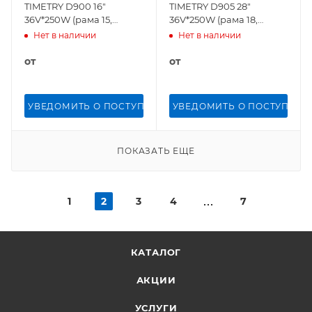
TIMETRY D900 16"
TIMETRY D905 28"
36V*250W (рама 15,
36V*250W (рама 18,
Серый)
Бежевый)
Нет в наличии
Нет в наличии
от
от
УВЕДОМИТЬ О ПОСТУПЛЕНИИ
УВЕДОМИТЬ О ПОСТУПЛЕН
ПОКАЗАТЬ ЕЩЕ
1
2
3
4
7
КАТАЛОГ
АКЦИИ
УСЛУГИ