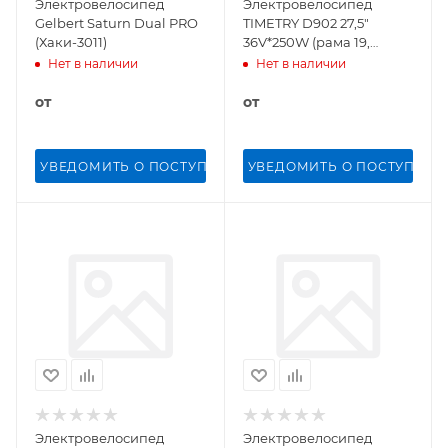
Электровелосипед
Электровелосипед
Gelbert Saturn Dual PRO
TIMETRY D902 27,5"
(Хаки-3011)
36V*250W (рама 19,
Зеленый)
Нет в наличии
Нет в наличии
от
от
УВЕДОМИТЬ О ПОСТУПЛЕНИИ
УВЕДОМИТЬ О ПОСТУПЛЕН
Электровелосипед
Электровелосипед