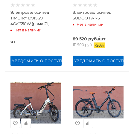
Электровелосипед
Электровелосипед
TIMETRY D915 29"
SUDOO FAT-S
48V*350W (рама 21,
Нет в наличии
Зеленый)
Нет в наличии
89 520
руб.
/шт
от
111 900
руб.
-
20
%
УВЕДОМИТЬ О ПОСТУПЛЕНИИ
УВЕДОМИТЬ О ПОСТУПЛЕН