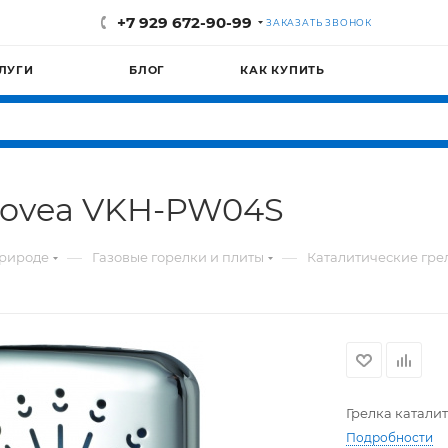
+7 929 672-90-99
ЗАКАЗАТЬ ЗВОНОК
ЛУГИ
БЛОГ
КАК КУПИТЬ
Kovea VKH-PW04S
—
—
природе
Газовые горелки и плиты
Каталитические гре
Грелка катали
Подробности