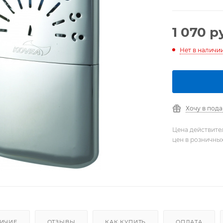
1 070
ру
Нет в наличи
Хочу в под
Цена действите
цен в розничны
ИЧИЕ
ОТЗЫВЫ
КАК КУПИТЬ
ОПЛАТА