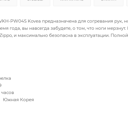
VKH-PW04S Kovea предназначена для согревания рук, ног
емя года, вы навсегда забудете, о том, что ноги мерзнут
ippo, и максимально безопасна в эксплуатации. Полной 
релка
9
 часов
: Южная Корея