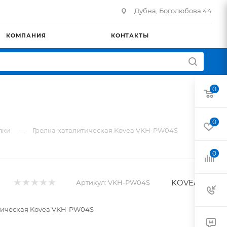
Дубна, Боголюбова 44
КОМПАНИЯ
КОНТАКТЫ
0
0
—
лки
Грелка каталитическая Kovea VKH-PW04S
0
KOVEA
Артикул:
VKH-PW04S
тическая Kovea VKH-PW04S