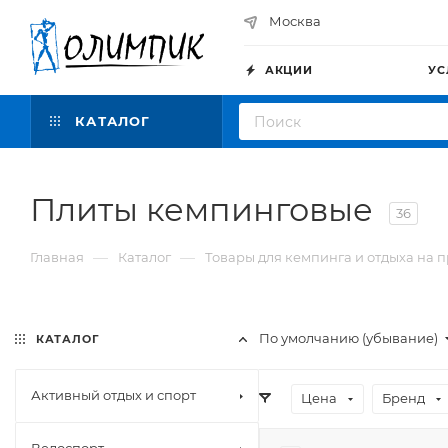
Москва
АКЦИИ
УС
КАТАЛОГ
Плиты кемпинговые
36
—
—
Главная
Каталог
Товары для кемпинга и отдыха на 
По умолчанию (убывание)
КАТАЛОГ
Активный отдых и спорт
Цена
Бренд