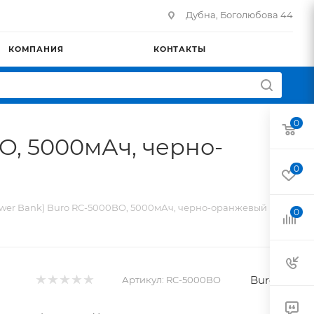
Дубна, Боголюбова 44
КОМПАНИЯ
КОНТАКТЫ
0
O, 5000мАч, черно-
0
wer Bank) Buro RC-5000BO, 5000мАч, черно-оранжевый
0
Buro
Артикул:
RC-5000BO