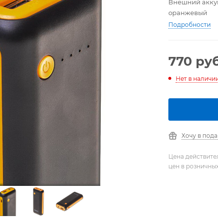
Внешний аккум
оранжевый
Подробности
770
руб
Нет в наличи
Хочу в под
Цена действите
цен в розничны