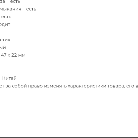
яда есть
амыкания есть
есть
одит
стик
ый
47 х 22 мм
 Китай
т за собой право изменять характеристики товара, его