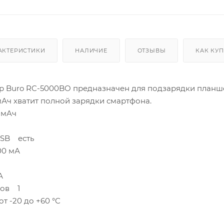
АКТЕРИСТИКИ
НАЛИЧИЕ
ОТЗЫВЫ
КАК КУ
 Buro RC-5000BO предназначен для подзарядки планше
мАч хватит полной зарядки смартфона.
 мAч
USB есть
00 мА
А
мов 1
т -20 до +60 °С