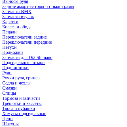
Выносы руля
Задние амортизаторы и стяжки рамы
Запчасти BMX
Запчасти втулок
Каретки
Колеса и обода
Педали
Переключатели задние
Переключатели передние
Петухи
Подножки
Запчасти для Di2 Shimano
Подседельные штыри
Подшипники
Рули
Ручки руля, грипсы
Седла и чехлы
Смазки
Спицы
Тормоза и запчасти
Трещотки и кассеты
Троса и рубашки
Хомуты подседельные
Цепи
Шатуны