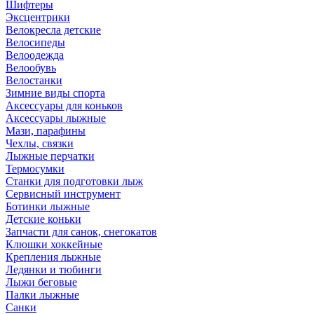
Шифтеры
Эксцентрики
Велокресла детские
Велосипеды
Велоодежда
Велообувь
Велостанки
Зимние виды спорта
Аксессуары для коньков
Аксессуары лыжные
Мази, парафины
Чехлы, связки
Лыжные перчатки
Термосумки
Станки для подготовки лыж
Сервисный инструмент
Ботинки лыжные
Детские коньки
Запчасти для санок, снегокатов
Клюшки хоккейные
Крепления лыжные
Ледянки и тюбинги
Лыжи беговые
Палки лыжные
Санки