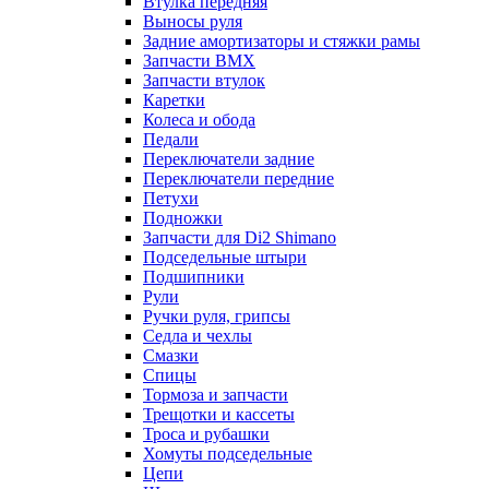
Втулка передняя
Выносы руля
Задние амортизаторы и стяжки рамы
Запчасти BMX
Запчасти втулок
Каретки
Колеса и обода
Педали
Переключатели задние
Переключатели передние
Петухи
Подножки
Запчасти для Di2 Shimano
Подседельные штыри
Подшипники
Рули
Ручки руля, грипсы
Седла и чехлы
Смазки
Спицы
Тормоза и запчасти
Трещотки и кассеты
Троса и рубашки
Хомуты подседельные
Цепи