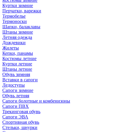
Костюмы зимние
Куртки зимние
Перчатки, варежки
Термобелье
Термоноски
Шапки, балаклавы
Штаны зимние
Летняя одежда
Дождевики
Жилеты
Кепки, панамы
Костюмы летние
Куртки летние
Штаны летние
Обувь зимняя
Вставки в сапоги
Ледоступы
Сапоги зимние
Обувь летняя
Сапоги болотные и комбенизоны
Сапоги ПВХ
Трекинговая обувь
Сапоги ЭВА
Спортивная обувь
Стельки, шнурки