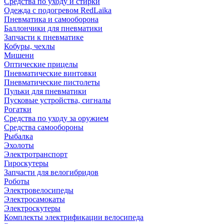
Средства по уходу и стирки
Одежда с подогревом RedLaika
Пневматика и самооборона
Баллончики для пневматики
Запчасти к пневматике
Кобуры, чехлы
Мишени
Оптические прицелы
Пневматические винтовки
Пневматические пистолеты
Пульки для пневматики
Пусковые устройства, сигналы
Рогатки
Средства по уходу за оружием
Средства самообороны
Рыбалка
Эхолоты
Электротранспорт
Гироскутеры
Запчасти для велогибридов
Роботы
Электровелосипеды
Электросамокаты
Электроскутеры
Комплекты электрификации велосипеда