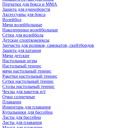
Перчатки для бокса и ММА
Защита для единоборств
Аксессуары для бокса
Волейбол
Мячи волейбольные
Наколенники волейбольные
Сетки для волейбола
Детские спорткомлексы
Запчасти для роликов, самокатов, скейтбордов
Защита для катания
Мячи детские
Настольные игры
Настольный теннис
мячи настольный теннис
Ракетки настольный теннис
Сетки настольный теннис
Столы настольный теннис
Чехлы для ракеток н/т
Очки солнечные
Плавание
Инвентарь для плавания
Купальники для бассейна
Ласты для бассейна
Ласты для плавания
Маски для плавания