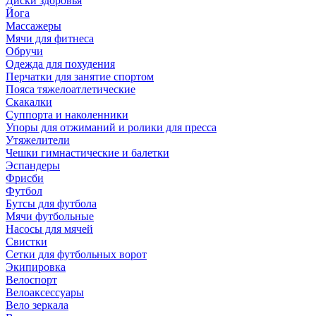
Диски здоровья
Йога
Массажеры
Мячи для фитнеса
Обручи
Одежда для похудения
Перчатки для занятие спортом
Пояса тяжелоатлетические
Скакалки
Суппорта и наколенники
Упоры для отжиманий и ролики для пресса
Утяжелители
Чешки гимнастические и балетки
Эспандеры
Фрисби
Футбол
Бутсы для футбола
Мячи футбольные
Насосы для мячей
Свистки
Сетки для футбольных ворот
Экипировка
Велоспорт
Велоаксессуары
Вело зеркала