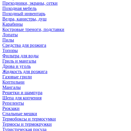
Преходники, экраны, сетки
Походная мебель
Походный инвентарь
Ведра, канистры, душ
Карабины
Костровые треноги, подставки
Лопаты
Пилы
Средства для розжига
Топоры
Фильтра для воды
Гриль и мангалы
Дрова и уголь
Жидкость для розжига
Газовые грили
Коптильни
Мангалы
Решетки и шампура
Щепа для копчения
Репеленты
Рюкзаки
Спальные мешки
Термобоксы и термосумки
Термосы и термокружки
Туристическая посуда