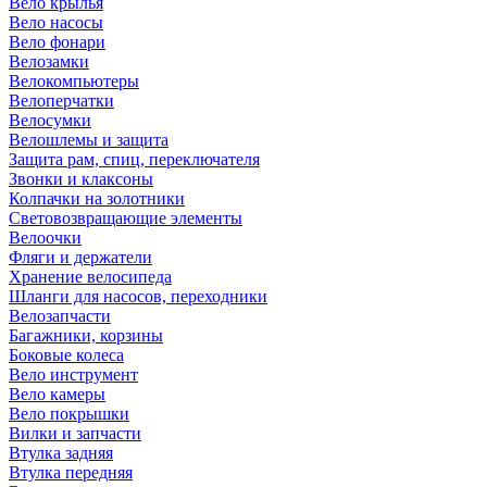
Вело крылья
Вело насосы
Вело фонари
Велозамки
Велокомпьютеры
Велоперчатки
Велосумки
Велошлемы и защита
Защита рам, спиц, переключателя
Звонки и клаксоны
Колпачки на золотники
Световозвращающие элементы
Велоочки
Фляги и держатели
Хранение велосипеда
Шланги для насосов, переходники
Велозапчасти
Багажники, корзины
Боковые колеса
Вело инструмент
Вело камеры
Вело покрышки
Вилки и запчасти
Втулка задняя
Втулка передняя