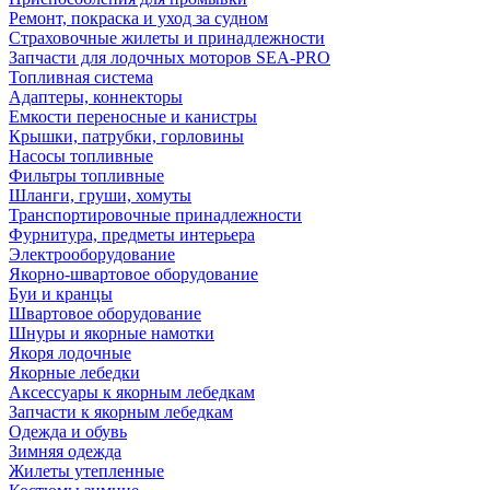
Ремонт, покраска и уход за судном
Страховочные жилеты и принадлежности
Запчасти для лодочных моторов SEA-PRO
Топливная система
Адаптеры, коннекторы
Емкости переносные и канистры
Крышки, патрубки, горловины
Насосы топливные
Фильтры топливные
Шланги, груши, хомуты
Транспортировочные принадлежности
Фурнитура, предметы интерьера
Электрооборудование
Якорно-швартовое оборудование
Буи и кранцы
Швартовое оборудование
Шнуры и якорные намотки
Якоря лодочные
Якорные лебедки
Аксессуары к якорным лебедкам
Запчасти к якорным лебедкам
Одежда и обувь
Зимняя одежда
Жилеты утепленные