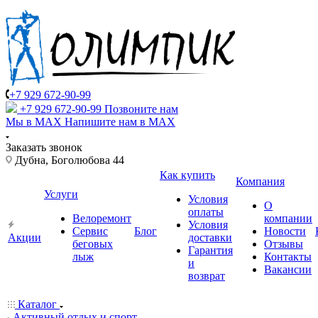
+7 929 672-90-99
+7 929 672-90-99
Позвоните нам
Мы в MAX
Напишите нам в MAX
Заказать звонок
Дубна, Боголюбова 44
Как купить
Компания
Услуги
Условия
О
оплаты
Велоремонт
компании
Условия
Сервис
Блог
Новости
Акции
доставки
беговых
Отзывы
Гарантия
лыж
Контакты
и
Вакансии
возврат
Каталог
Активный отдых и спорт