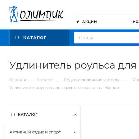
АКЦИИ
УС
КАТАЛОГ
Удлинитель роульса для
—
—
—
Главная
Каталог
Лодки и лодочные моторы
Як
Удлинитель роульса для скрытого монтажа лебедки
КАТАЛОГ
Активный отдых и спорт