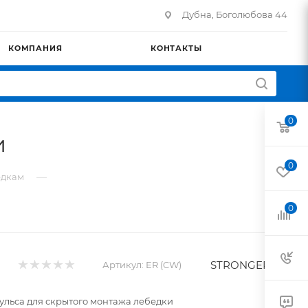
Дубна, Боголюбова 44
КОМПАНИЯ
КОНТАКТЫ
0
и
0
—
едкам
0
STRONGER
Артикул:
ER (CW)
ульса для скрытого монтажа лебедки