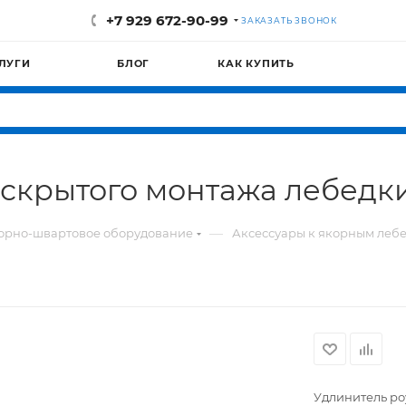
+7 929 672-90-99
ЗАКАЗАТЬ ЗВОНОК
ЛУГИ
БЛОГ
КАК КУПИТЬ
 скрытого монтажа лебедк
—
орно-швартовое оборудование
Аксессуары к якорным леб
Удлинитель ро