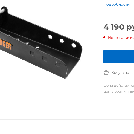
Подробности
4 190
р
Нет в наличи
Хочу в под
Цена действите
цен в розничны