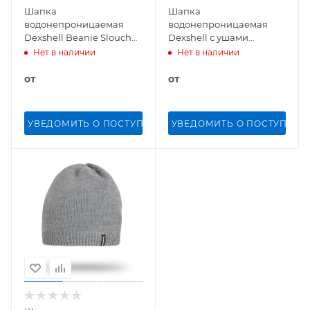
Шапка
Шапка
водонепроницаемая
водонепроницаемая
Dexshell Beanie Slouch
Dexshell с ушами
Back (Черный)
(Голубой)
Нет в наличии
Нет в наличии
от
от
УВЕДОМИТЬ О ПОСТУПЛЕНИИ
УВЕДОМИТЬ О ПОСТУПЛЕН