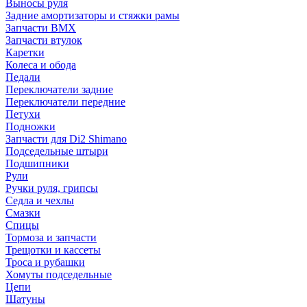
Выносы руля
Задние амортизаторы и стяжки рамы
Запчасти BMX
Запчасти втулок
Каретки
Колеса и обода
Педали
Переключатели задние
Переключатели передние
Петухи
Подножки
Запчасти для Di2 Shimano
Подседельные штыри
Подшипники
Рули
Ручки руля, грипсы
Седла и чехлы
Смазки
Спицы
Тормоза и запчасти
Трещотки и кассеты
Троса и рубашки
Хомуты подседельные
Цепи
Шатуны