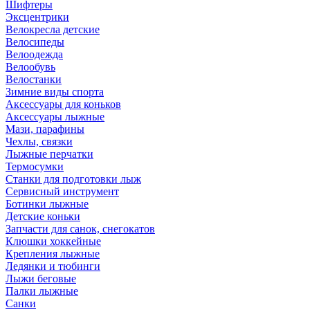
Шифтеры
Эксцентрики
Велокресла детские
Велосипеды
Велоодежда
Велообувь
Велостанки
Зимние виды спорта
Аксессуары для коньков
Аксессуары лыжные
Мази, парафины
Чехлы, связки
Лыжные перчатки
Термосумки
Станки для подготовки лыж
Сервисный инструмент
Ботинки лыжные
Детские коньки
Запчасти для санок, снегокатов
Клюшки хоккейные
Крепления лыжные
Ледянки и тюбинги
Лыжи беговые
Палки лыжные
Санки