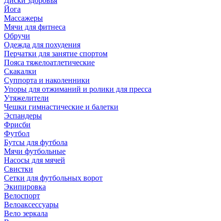
Диски здоровья
Йога
Массажеры
Мячи для фитнеса
Обручи
Одежда для похудения
Перчатки для занятие спортом
Пояса тяжелоатлетические
Скакалки
Суппорта и наколенники
Упоры для отжиманий и ролики для пресса
Утяжелители
Чешки гимнастические и балетки
Эспандеры
Фрисби
Футбол
Бутсы для футбола
Мячи футбольные
Насосы для мячей
Свистки
Сетки для футбольных ворот
Экипировка
Велоспорт
Велоаксессуары
Вело зеркала