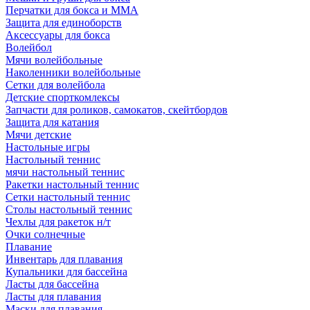
Перчатки для бокса и ММА
Защита для единоборств
Аксессуары для бокса
Волейбол
Мячи волейбольные
Наколенники волейбольные
Сетки для волейбола
Детские спорткомлексы
Запчасти для роликов, самокатов, скейтбордов
Защита для катания
Мячи детские
Настольные игры
Настольный теннис
мячи настольный теннис
Ракетки настольный теннис
Сетки настольный теннис
Столы настольный теннис
Чехлы для ракеток н/т
Очки солнечные
Плавание
Инвентарь для плавания
Купальники для бассейна
Ласты для бассейна
Ласты для плавания
Маски для плавания