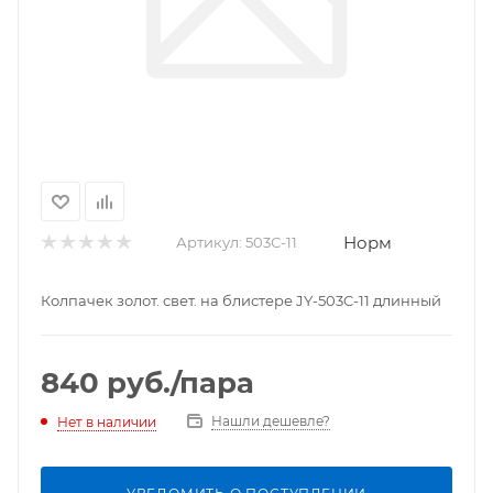
Норм
Артикул:
503С-11
Колпачек золот. свет. на блистере JY-503C-11 длинный
840
руб.
/пара
Нашли дешевле?
Нет в наличии