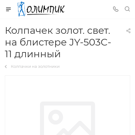
Колпачек золот. свет.
на блистере JY-503C-
11 длинный
Колпачки на золотники