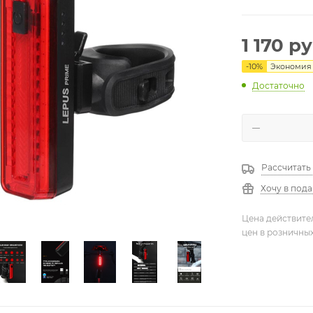
1 170
ру
-
10
%
Экономия
Достаточно
Рассчитать
Хочу в под
Цена действите
цен в розничны