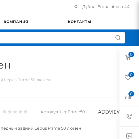
Дубна, Боголюбова 44
КОМПАНИЯ
КОНТАКТЫ
0
ен
0
й Lepus Prime 50 люмен
0
ADDVIEW
Артикул:
LepPrime50
педный задний Lepus Prime 50 люмен