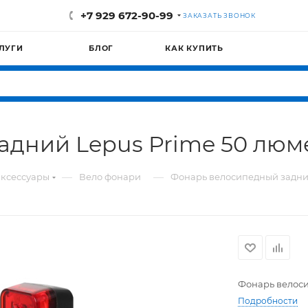
+7 929 672-90-99
ЗАКАЗАТЬ ЗВОНОК
ЛУГИ
БЛОГ
КАК КУПИТЬ
адний Lepus Prime 50 люм
—
—
ксессуары
Вело фонари
Фонарь велосипедный задни
Фонарь велоси
Подробности