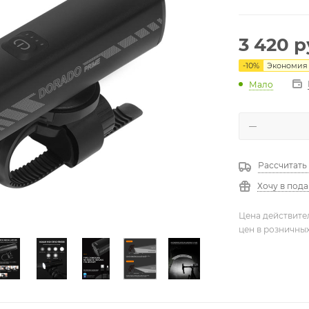
3 420
р
-
10
%
Экономия
Мало
Рассчитать
Хочу в под
Цена действите
цен в розничны