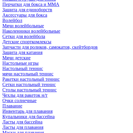
Перчатки для бокса и ММА
Защита для единоборств
Аксессуары для бокса
Волейбол
Мячи волейбольные
Наколенники волейбольные
Сетки для волейбола
Детские спорткомлексы
Запчасти для роликов, самокатов, скейтбордов
Защита для катания
Мячи детские
Настольные игры
Настольный теннис
мячи настольный теннис
Ракетки настольный теннис
Сетки настольный теннис
Столы настольный теннис
Чехлы для ракеток н/т
Очки солнечные
Плавание
Инвентарь для плавания
Купальники для бассейна
Ласты для бассейна
Ласты для плавания
Маски для плавания