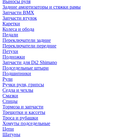
Выносы руля
Задние амортизаторы и стяжки рамы
Запчасти BMX
Запчасти втулок
Каретки
Колеса и обода
Педали
Переключатели задние
Переключатели передние
Петухи
Подножки
Запчасти для Di2 Shimano
Подседельные штыри
Подшипники
Рули
Ручки руля, грипсы
Седла и чехлы
Смазки
Спицы
Тормоза и запчасти
Трещотки и кассеты
Троса и рубашки
Хомуты подседельные
Цепи
Шатуны