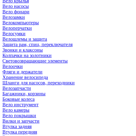
Вело крылья
Вело насосы
Вело фонари
Велозамки
Велокомпьютеры
Велоперчатки
Велосумки
Велошлемы и защита
Защита рам, спиц, переключателя
Звонки и клаксоны
Колпачки на золотники
Световозвращающие элементы
Велоочки
Фляги и держатели
Хранение велосипеда
Шланги для насосов, переходники
Велозапчасти
Багажники, корзины
Боковые колеса
Вело инструмент
Вело камеры
Вело покрышки
Вилки и запчасти
Втулка задняя
Втулка передняя