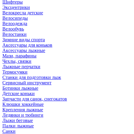
Шифтеры
Эксцентрики
Велокресла детские
Велосипеды
Велоодежда
Велообувь
Велостанки
Зимние виды спорта
Аксессуары для коньков
Аксессуары лыжные
Мази, парафины
Чехлы, связки
Лыжные перчатки
Термосумки
Станки для подготовки лыж
Сервисный инструмент
Ботинки лыжные
Детские коньки
Запчасти для санок, снегокатов
Клюшки хоккейные
Крепления лыжные
Ледянки и тюбинги
Лыжи беговые
Палки лыжные
Санки