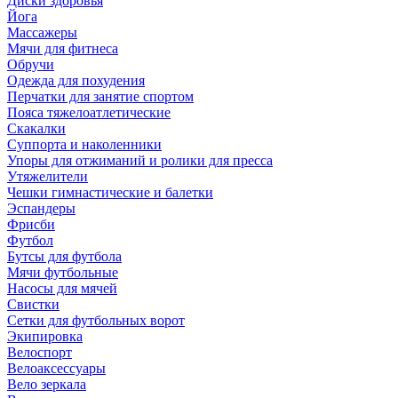
Диски здоровья
Йога
Массажеры
Мячи для фитнеса
Обручи
Одежда для похудения
Перчатки для занятие спортом
Пояса тяжелоатлетические
Скакалки
Суппорта и наколенники
Упоры для отжиманий и ролики для пресса
Утяжелители
Чешки гимнастические и балетки
Эспандеры
Фрисби
Футбол
Бутсы для футбола
Мячи футбольные
Насосы для мячей
Свистки
Сетки для футбольных ворот
Экипировка
Велоспорт
Велоаксессуары
Вело зеркала