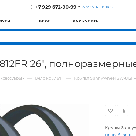
+7 929 672-90-99
ЗАКАЗАТЬ ЗВОНОК
ЛУГИ
БЛОГ
КАК КУПИТЬ
12FR 26", полноразмерные
—
—
ксессуары
Вело крылья
Крылья SunnyWheel SW-812FR
Крылья SunnyW
Подробности