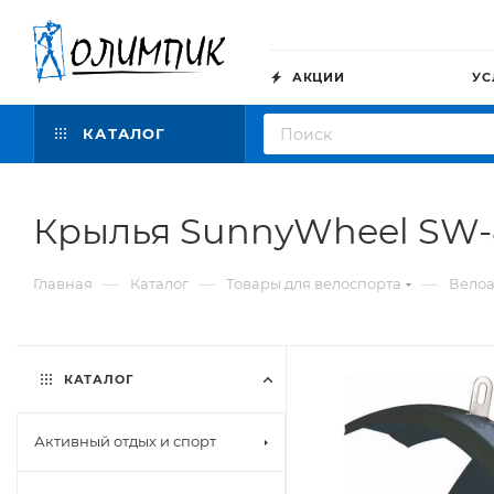
АКЦИИ
УС
КАТАЛОГ
Крылья SunnyWheel SW-8
—
—
—
Главная
Каталог
Товары для велоспорта
Велоа
КАТАЛОГ
Активный отдых и спорт