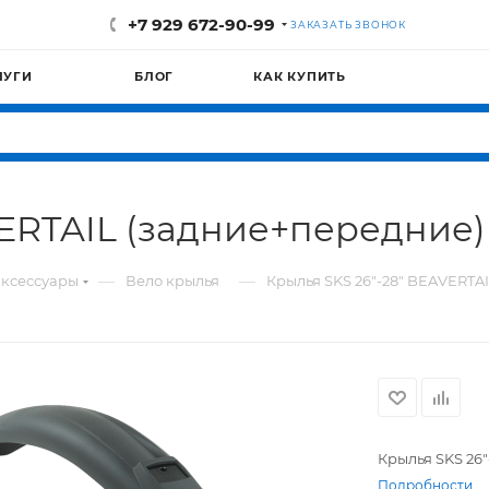
+7 929 672-90-99
ЗАКАЗАТЬ ЗВОНОК
ЛУГИ
БЛОГ
КАК КУПИТЬ
VERTAIL (задние+передние)
—
—
ксессуары
Вело крылья
Крылья SKS 26"-28" BEAVERTA
Крылья SKS 26
Подробности