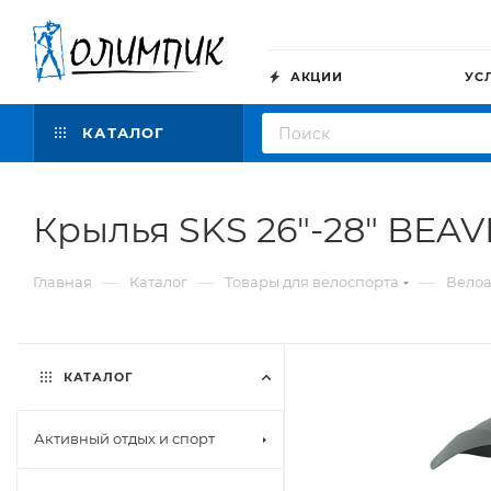
АКЦИИ
УС
КАТАЛОГ
Крылья SKS 26"-28" BEA
—
—
—
Главная
Каталог
Товары для велоспорта
Велоа
КАТАЛОГ
Активный отдых и спорт