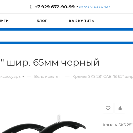
+7 929 672-90-99
ЗАКАЗАТЬ ЗВОНОК
ЛУГИ
БЛОГ
КАК КУПИТЬ
5" шир. 65мм черный
—
—
ксессуары
Вело крылья
Крылья SKS 28" CAB "B 65" ши
Крылья SKS 28"