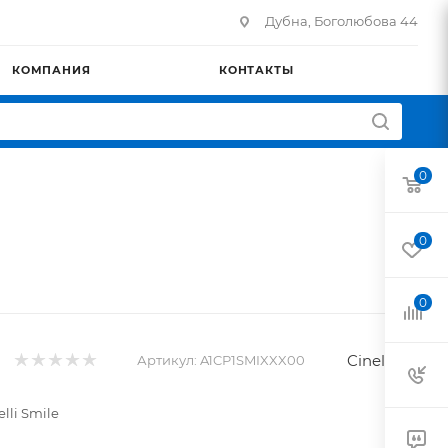
Дубна, Боголюбова 44
КОМПАНИЯ
КОНТАКТЫ
0
0
0
Cinelli
Артикул:
A1CP1SMIXXX00
lli Smile