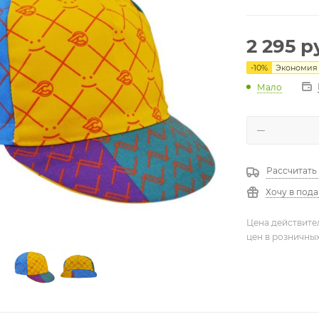
2 295
ру
-
10
%
Экономия
Мало
Рассчитать
Хочу в под
Цена действите
цен в розничны