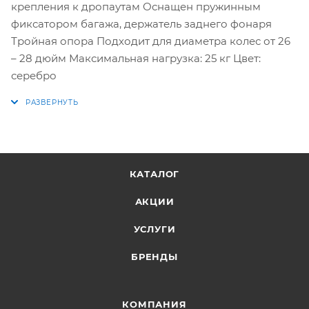
крепления к дропаутам Оснащен пружинным
фиксатором багажа, держатель заднего фонаря
Тройная опора Подходит для диаметра колес от 26
– 28 дюйм Максимальная нагрузка: 25 кг Цвет:
серебро
КАТАЛОГ
АКЦИИ
УСЛУГИ
БРЕНДЫ
КОМПАНИЯ