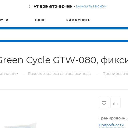
+7 929 672-90-99
ЗАКАЗАТЬ ЗВОНОК
ЛУГИ
БЛОГ
КАК КУПИТЬ
reen Cycle GTW-080, фикс
—
—
апчасти
Боковые колеса для велосипеда
Тренировочн
Тренировочные
Подробности