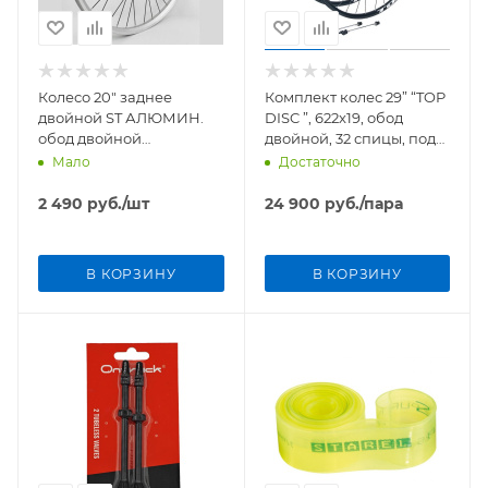
Колесо 20" заднее
Комплект колес 29” “TOP
двойной ST АЛЮМИН.
DISC ”, 622x19, обод
обод двойной
двойной, 32 спицы, под
УСИЛЕННЫЙ на 305
эксцентрик, под
Мало
Достаточно
втулке
дисковый тормоз
2 490
руб.
/шт
24 900
руб.
/пара
В КОРЗИНУ
В КОРЗИНУ