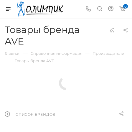
0
Товары бренда
AVE
—
—
Главная
Справочная информация
Производители
—
Товары бренда AVE
СПИСОК БРЕНДОВ