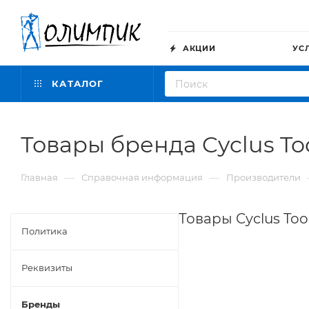
АКЦИИ
УС
КАТАЛОГ
Товары бренда Cyclus To
—
—
Главная
Справочная информация
Производители
Товары Cyclus To
Политика
Реквизиты
Бренды