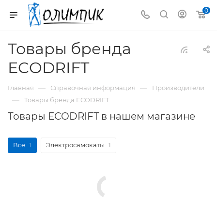
0
Товары бренда
ECODRIFT
—
—
Главная
Справочная информация
Производители
—
Товары бренда ECODRIFT
Товары ECODRIFT в нашем магазине
Все
1
Электросамокаты
1