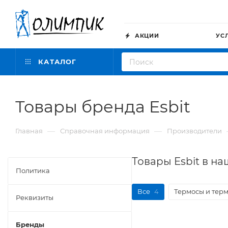
АКЦИИ
УС
КАТАЛОГ
Товары бренда Esbit
—
—
Главная
Справочная информация
Производители
Товары Esbit в н
Политика
Все
4
Термосы и тер
Реквизиты
Бренды