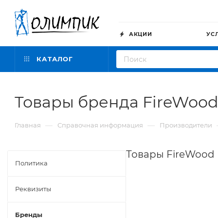
АКЦИИ
УС
КАТАЛОГ
Товары бренда FireWoo
—
—
Главная
Справочная информация
Производители
Товары FireWood
Политика
Реквизиты
Бренды